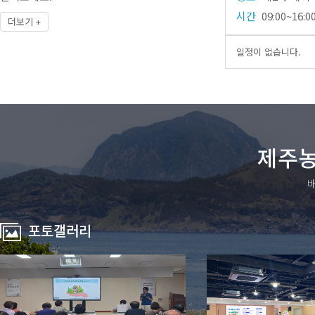
시간
09:00~16:0
더보기 +
일정이 없습니다.
제주농
배
포토갤러리