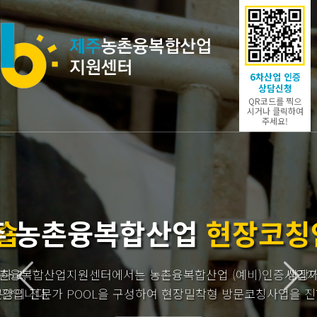
6차산업 인증
상담신청
QR코드를 찍으
시거나 클릭하여
주세요!
안내
농촌융복합산업
인증제도
자들에게
능성이 있는 농업인, 농업법인을 인증하여 핵심경영체로 육성
농촌
행합니다.
농촌융복합산업 추진 농가의 많은 참여바랍니다.
이를 통해