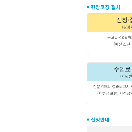
현장코칭 절차
신청·
(경영
공고일~10월까
[예산 소진
수임료
(지원센
전문위원의 결과보고서 접
(자부담 포함, 세전금
신청안내