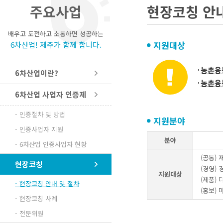
주요사업
현장코칭 안내
배우고 도전하고 소통하면 성공하는
지원대상
6차산업! 제주가 함께 합니다.
농촌융
6차산업이란?
농촌융
6차산업 사업자 인증제
- 인증절차 및 방법
지원분야
- 인증사업자 지원
분야
- 6차산업 인증사업자 현황
(공통) 
현장코칭
(경영)
지원대상
(제품)
- 현장코칭 안내 및 절차
(홍보) 
- 현장코칭 사례
- 전문위원