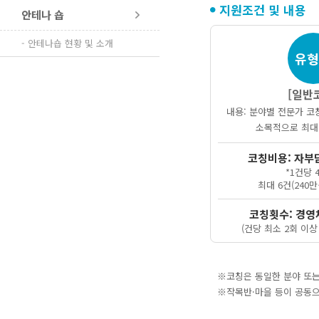
지원조건 및 내용
안테나 숍
- 안테나숍 현황 및 소개
유
[일반
내용: 분야별 전문가 코
소목적으로 최대
코칭비용: 자부담
*1건당 
최대 6건(240
코칭횟수: 경영
(건당 최소 2회 이상
※코칭은 동일한 분야 또는
※작목반·마을 등이 공동으