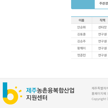
주관광
이름
직책
안순화
센터장
김동훈
연구원
김승주
연구원
황채미
연구원
정준헌
연구원
제주특별자치도 
홈페이지에 
Copyright