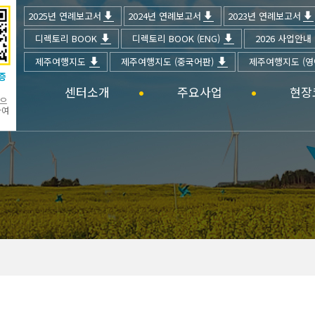
2025년 연례보고서
2024년 연례보고서
2023년 연례보고서
디렉토리 BOOK
디렉토리 BOOK (ENG)
2026 사업안내
제주여행지도
제주여행지도 (중국어판)
제주여행지도 (영
증
센터소개
주요사업
현장
찍으
하여
인사말
6차산업이란?
지원신청
비전 및 목표
6차산업 사업자 인증제
지원확인
연혁
현장코칭
조직도
안테나숍
오시는길