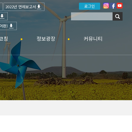
로그인
2022년 연례보고서
어판)
코칭
정보광장
커뮤니티
공지사항
일정안내
6차산업 뉴스
갤러리
타기관 공고
홍보영상
자료실