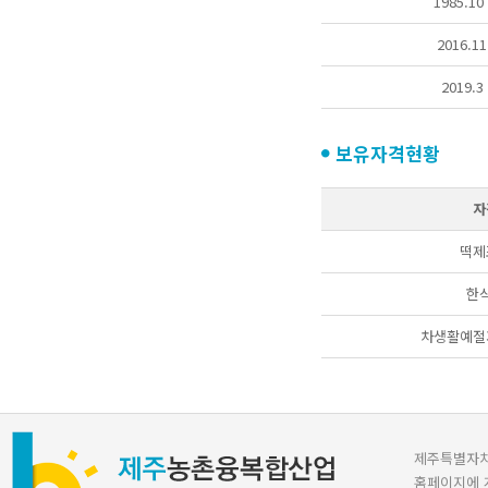
1985.10 
2016.11
2019.3 
보유자격현황
자
떡제
한
차생활예절
제주특별자치도 
홈페이지에 