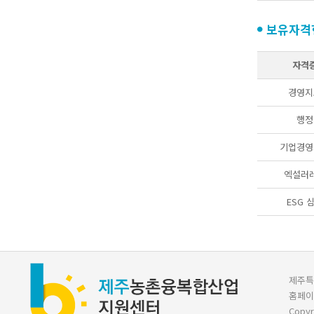
보유자격
자격
경영지
행정
기업경영
엑설러
ESG 
제주특별
홈페이
Copyr