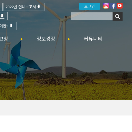
로그인
2022년 연례보고서
어판)
코칭
정보광장
커뮤니티
공지사항
일정안내
6차산업 뉴스
갤러리
타기관 공고
홍보영상
자료실