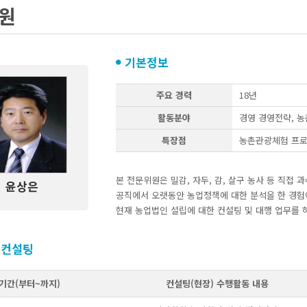
원
기본정보
주요 경력
18년
활동분야
경영
경영전략, 농
특장점
농촌관광체험 프로
본 전문위원은 밀감, 자두, 감, 살구 농사 등 직접 
윤상은
공직에서 오랫동안 농업정책에 대한 분석을 한 경험
현재 농업법인 설립에 대한 컨설팅 및 대행 업무를 
 컨설팅
기간(부터~까지)
컨설팅(현장) 수행활동 내용