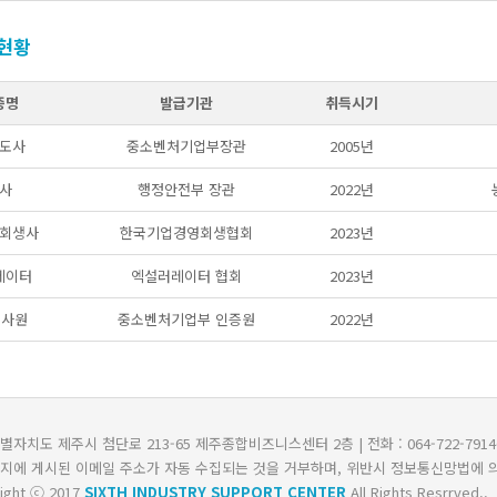
현황
증명
발급기관
취득시기
도사
중소벤처기업부장관
2005년
사
행정안전부 장관
2022년
회생사
한국기업경영회생협회
2023년
레이터
엑설러레이터 협회
2023년
심사원
중소벤처기업부 인증원
2022년
자치도 제주시 첨단로 213-65 제주종합비즈니스센터 2층 | 전화 : 064-722-7914~8 |
지에 게시된 이메일 주소가 자동 수집되는 것을 거부하며, 위반시 정보통신망법에 의
ight ⓒ 2017
SIXTH INDUSTRY SUPPORT CENTER
All Rights Resrrved..