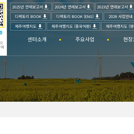
2025년 연례보고서
2024년 연례보고서
2023년 연례보고서
디렉토리 BOOK
디렉토리 BOOK (ENG)
2026 사업안내
제주여행지도
제주여행지도 (중국어판)
제주여행지도 (영
증
센터소개
주요사업
현장
찍으
하여
인사말
6차산업이란?
지원신청
비전 및 목표
6차산업 사업자 인증제
지원확인
연혁
현장코칭
조직도
안테나숍
오시는길